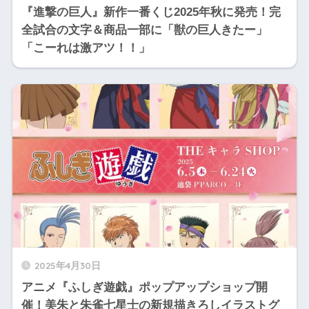
『進撃の巨人』新作一番くじ2025年秋に発売！完
全試合の文字＆商品一部に「獣の巨人きたー」
「こーれは激アツ！！」
2025年4月30日
アニメ『ふしぎ遊戯』ポップアップショップ開
催！美朱と朱雀七星士の新規描きろしイラストグ