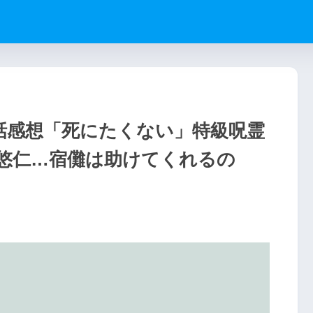
4話感想「死にたくない」特級呪霊
悠仁…宿儺は助けてくれるの