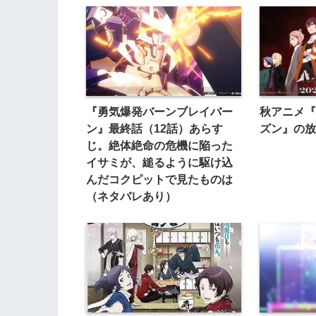
『勇気爆発バーンブレイバー
秋アニメ『
ン』最終話（12話）あらす
ズン』の放
じ。絶体絶命の危機に陥った
イサミが、縋るように駆け込
んだコクピットで見たものは
（ネタバレあり）