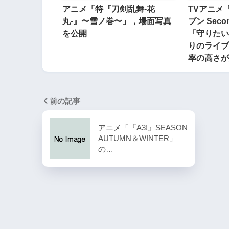
アニメ「特『刀剣乱舞-花
TVアニメ
丸-』〜雪ノ巻〜」，場面写真
ブン Seco
を公開
「守りたい
りのライブ
率の高さが
前の記事
アニメ「『A3!』SEASON
AUTUMN＆WINTER」
の…